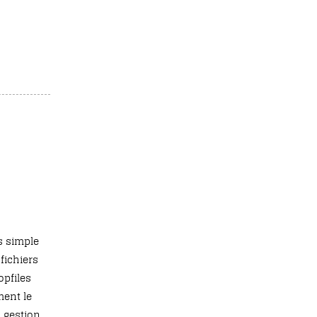
us simple
fichiers
pfiles
ment le
a gestion