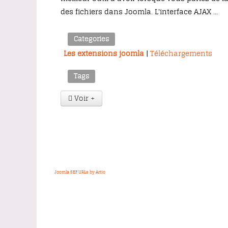
des fichiers dans Joomla. L'interface AJAX ...
Categories
Les extensions joomla
|
Téléchargements
Tags
Voir +
Joomla SEF URLs by Artio