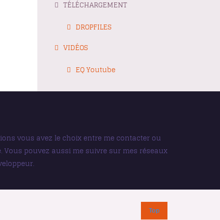
TÉLÉCHARGEMENT
DROPFILES
VIDÉOS
EQ Youtube
sions vous avez le choix entre me contacter ou
ge. Vous pouvez aussi me suivre sur mes réseaux
veloppeur.
Top