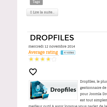
Tags
Lire la suite...
DROPFILES
mercredi 12 novembre 2014
Average rating
4 votes
Dropfiles, le pl
gestionnaire de 
pour Joomla Dro
est tout simple
meilleur outil à avoir lorsque vous parlez de l