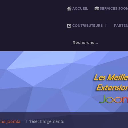
ACCUEIL
SERVICES JOO
CONTRIBUTEURS
PARTEN
ons joomla
Téléchargements