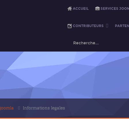
ACCUEIL
SERVICES JOO
CONTRIBUTEURS
PARTEN
-joomla
Informations legales