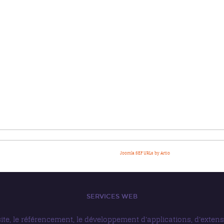
Joomla SEF URLs by Artio
SERVICES WEB
ite, le référencement, le développement d'applications, d'exten