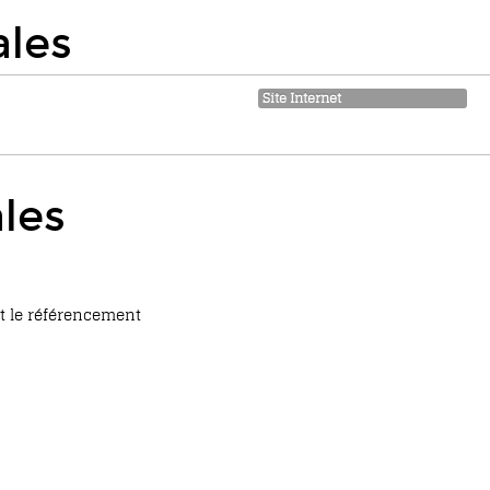
ales
Site Internet
les
et le référencement